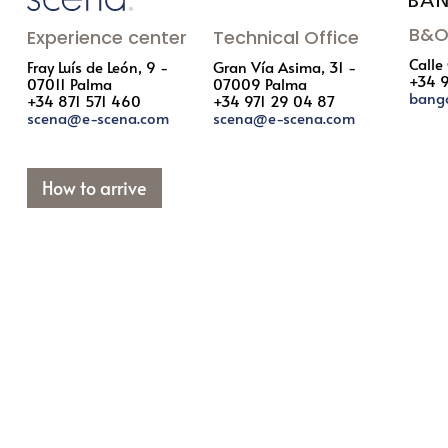
B&O
Experience center
Technical Office
Calle
Fray Luís de León, 9 -
Gran Vía Asima, 31 -
+34 
07011 Palma
07009 Palma
bang
+34 871 571 460
+34 971 29 04 87
scena@e-scena.com
scena@e-scena.com
How to arrive