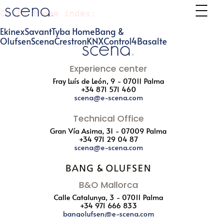
Child theme index:
Ekinex
Savant
Tyba Home
Bang &
Olufsen
Scena
Crestron
KNX
Control4
Basalte
Experience center
Fray Luís de León, 9 - 07011 Palma
+34 871 571 460
scena@e-scena.com
Technical Office
Gran Vía Asima, 31 - 07009 Palma
+34 971 29 04 87
scena@e-scena.com
B&O Mallorca
Calle Catalunya, 3 - 07011 Palma
+34 971 666 833
bangolufsen@e-scena.com