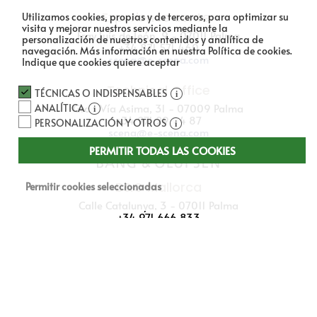
Experience center
Utilizamos cookies, propias y de terceros, para optimizar su
visita y mejorar nuestros servicios mediante la
Fray Luís de León, 9 - 07011 Palma
personalización de nuestros contenidos y analítica de
+34 871 571 460
navegación.
Más información en nuestra Política de cookies.
scena@e-scena.com
Indique que cookies quiere aceptar
Technical Office
TÉCNICAS O INDISPENSABLES
Gran Vía Asima, 31 - 07009 Palma
ANALÍTICA
+34 971 29 04 87
PERSONALIZACIÓN Y OTROS
scena@e-scena.com
PERMITIR TODAS LAS COOKIES
B&O Mallorca
Permitir cookies seleccionadas
Calle Catalunya, 3 - 07011 Palma
+34 971 666 833
bangolufsen@e-scena.com
How to arrive