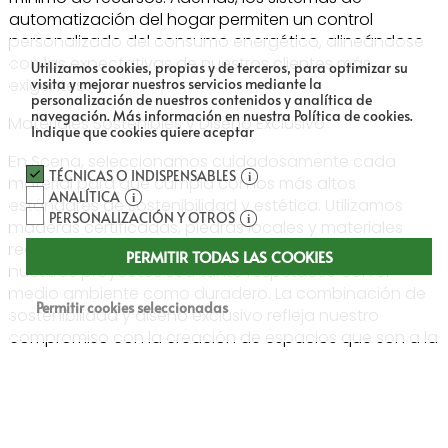
automatización del hogar permiten un control
personalizado del consumo energético, alineándose
con las expectativas de nuestros clientes más
Utilizamos cookies, propias y de terceros, para optimizar su
exigentes.
visita y mejorar nuestros servicios mediante la
personalización de nuestros contenidos y analítica de
navegación.
Más información en nuestra Política de cookies.
Materiales Sostenibles y Diseño Exclusivo
Indique que cookies quiere aceptar
En Scena, seleccionamos cuidadosamente cada
TÉCNICAS O INDISPENSABLES
material para que cumpla con los más altos
ANALÍTICA
estándares de sostenibilidad y estética. Utilizamos
PERSONALIZACIÓN Y OTROS
maderas certificadas, piedras locales y materiales
reciclados, asegurando que cada elemento en
PERMITIR TODAS LAS COOKIES
nuestros proyectos sea tanto respetuoso con el
medio ambiente como duradero. La combinación de
Permitir cookies seleccionadas
sostenibilidad y diseño exclusivo refleja nuestro
compromiso con la creación de espacios que son a la
vez bellos y responsables.
Innovación Tecnológica: Hogares Inteligentes y
Ecológicos