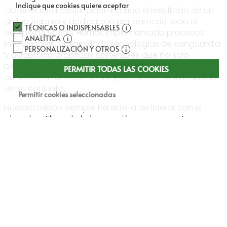
Indique que cookies quiere aceptar
Obtener esta certificación ha sido el resultado de un
arduo trabajo y dedicación por parte de todo el
TÉCNICAS O INDISPENSABLES
equipo de Scena. Hemos implementado procesos
ANALÍTICA
innovadores, desarrollado tecnologías de vanguardia
PERSONALIZACIÓN Y OTROS
y adoptado prácticas sostenibles que no solo
benefician a nuestros clientes, sino que también
PERMITIR TODAS LAS COOKIES
contribuyen al crecimiento y desarrollo de la industria
en su conjunto.
Permitir cookies seleccionadas
Nuestra misión siempre ha sido la de liderar con el
ejemplo, utilizando la innovación como nuestra
principal herramienta para ofrecer productos y
servicios que superen las expectativas. Este
reconocimiento de Innobal valida nuestra estrategia y
nos motiva a continuar por este camino.
Servicios Innovadores de Scena
Scena se especializa en una amplia gama de servicios
diseñados para mejorar la calidad de vida de
nuestros clientes y optimizar el rendimiento de sus