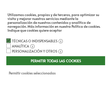
Utilizamos cookies, propias y de terceros, para optimizar su
visita y mejorar nuestros servicios mediante la
personalización de nuestros contenidos y analítica de
navegación.
Más información en nuestra Política de cookies.
Indique que cookies quiere aceptar
TÉCNICAS O INDISPENSABLES
ANALÍTICA
PERSONALIZACIÓN Y OTROS
PERMITIR TODAS LAS COOKIES
Permitir cookies seleccionadas
Bienvenido a nuestro
prestigioso proyecto en
Palma de Mallorca
, donde
Scena
ha creado una
obra maestra de
diseño de iluminación
, excelencia