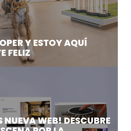
OPER Y ESTOY AQUÍ
 FELIZ
oper. Como el Mini pero más ...
 NUEVA WEB! DESCUBRE
 SCENA POR LA