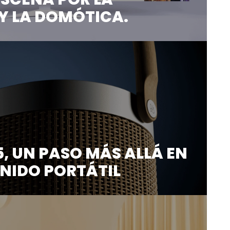
Y LA DOMÓTICA.
unciar el lanzamiento de nuestra nueva web,
, UN PASO MÁS ALLÁ EN
ONIDO PORTÁTIL
ia sonora sin igual con el nuevo altavoz ...