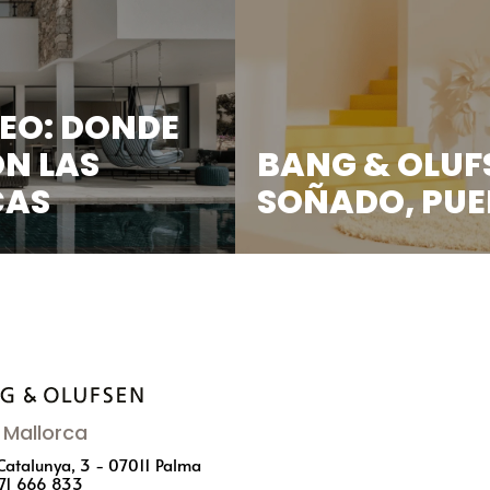
EO: DONDE
ON LAS
BANG & OLUFS
CAS
SOÑADO, PUE
ivo proyecto Perseo,
Estamos encantados de pre
& Olufsen ...
Mallorca
 Catalunya, 3 - 07011 Palma
71 666 833