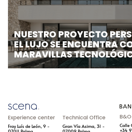
NUESTRO PROYECTO PERS
EL LUJO SE ENCUENTRA C
MARAVILLAS TECNOLÓGI
Estamos emocionados de presentar nuestro exclus
una villa de lujo ...
B&O 
Experience center
Technical Office
Calle
Fray Luís de León, 9 -
Gran Vía Asima, 31 -
+34 9
07011 Palma
07009 Palma