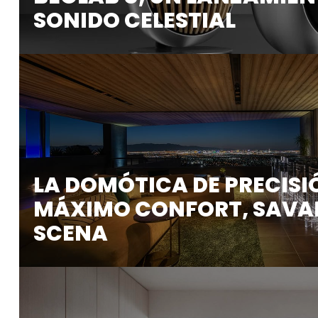
SONIDO CELESTIAL
La firma Bang & Olufsen, de la que Scena es distrib
LA DOMÓTICA DE PRECISI
MÁXIMO CONFORT, SAVAN
SCENA
Savant es una firma que ensalza la domótica de pre