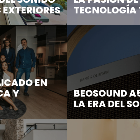
S EXTERIORES
TECNOLOGÍA 
que disfrutamos de ...
En Scena nos complace an
una ...
LICADO EN
CA Y
BEOSOUND A5
LA ERA DEL S
ción, sino tambié...
Sumérgete en una experienc