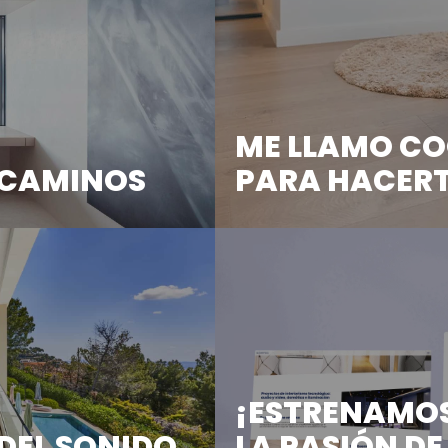
ME LLAMO CO
S CAMINOS
PARA HACERTE
n y ...
En efecto, así me llamo, Co
¡ESTRENAMOS
 DEL SONIDO
LA PASIÓN DE