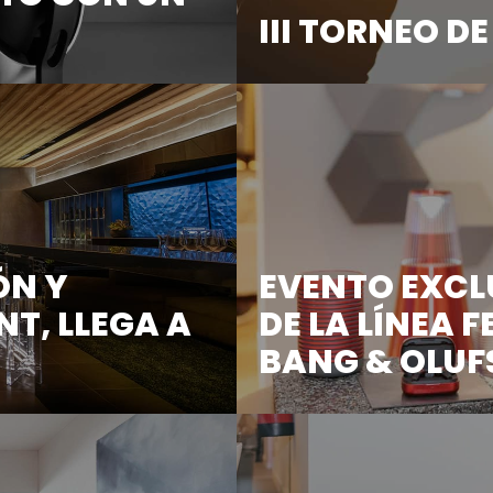
III TORNEO D
uidor exclusivo ...
El próximo 16 de diciembre,
ÓN Y
EVENTO EXCL
T, LLEGA A
DE LA LÍNEA 
BANG & OLUF
cisión ...
El pasado día 21 de septie