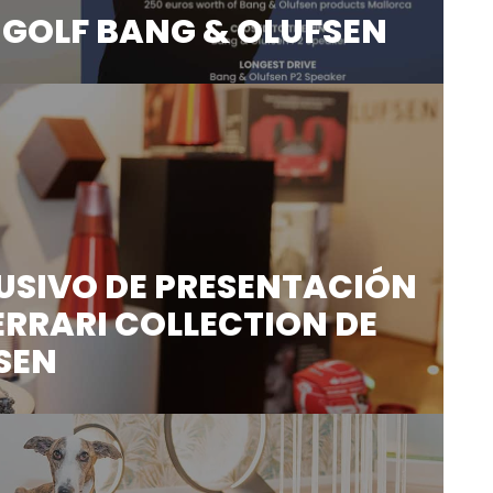
E GOLF BANG & OLUFSEN
 las instalaciones del Golf Son Muntaner ...
USIVO DE PRESENTACIÓN
FERRARI COLLECTION DE
SEN
mbre, el Show Room Bang & ...